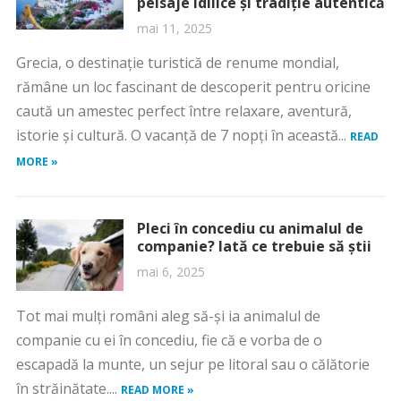
peisaje idilice și tradiție autentică
mai 11, 2025
Grecia, o destinație turistică de renume mondial,
rămâne un loc fascinant de descoperit pentru oricine
caută un amestec perfect între relaxare, aventură,
istorie și cultură. O vacanță de 7 nopți în această...
READ
MORE »
Pleci în concediu cu animalul de
companie? Iată ce trebuie să știi
mai 6, 2025
Tot mai mulți români aleg să-și ia animalul de
companie cu ei în concediu, fie că e vorba de o
escapadă la munte, un sejur pe litoral sau o călătorie
în străinătate....
READ MORE »