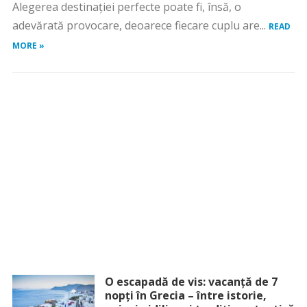
Alegerea destinației perfecte poate fi, însă, o
adevărată provocare, deoarece fiecare cuplu are...
READ
MORE »
O escapadă de vis: vacanță de 7
nopți în Grecia – între istorie,