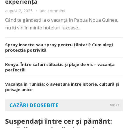
experiență
august 2, 2025
add comment
Când te gândești la o vacanță în Papua Noua Guinee,
nu îți vin în minte hoteluri luxoase...
Spray insecte sau spray pentru țânțari? Cum alegi
protecția potrivită
Kenya: Între safari sălbatic și plaje de vis – vacanța
perfectă!
Vacanța în Tunisia: o aventura între istorie, cultură și
peisaje unice
CAZĂRI DEOSEBITE
MORE
Suspendați între cer și pământ: