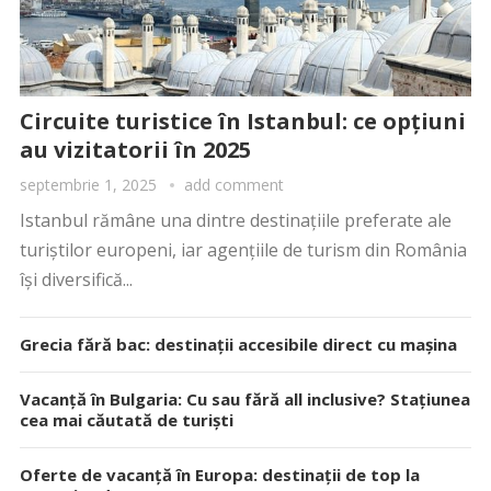
Circuite turistice în Istanbul: ce opțiuni
au vizitatorii în 2025
septembrie 1, 2025
add comment
Istanbul rămâne una dintre destinațiile preferate ale
turiștilor europeni, iar agențiile de turism din România
își diversifică...
Grecia fără bac: destinații accesibile direct cu mașina
Vacanță în Bulgaria: Cu sau fără all inclusive? Stațiunea
cea mai căutată de turiști
Oferte de vacanță în Europa: destinații de top la