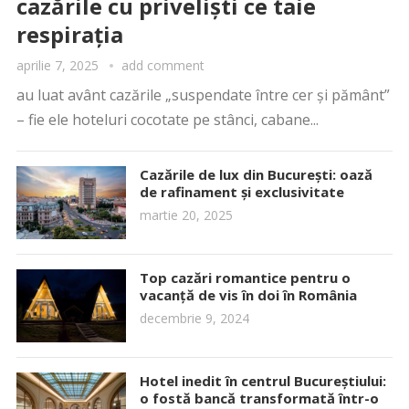
cazările cu priveliști ce taie
respirația
aprilie 7, 2025
add comment
au luat avânt cazările „suspendate între cer și pământ”
– fie ele hoteluri cocotate pe stânci, cabane...
Cazările de lux din București: oază
de rafinament și exclusivitate
martie 20, 2025
Top cazări romantice pentru o
vacanță de vis în doi în România
decembrie 9, 2024
Hotel inedit în centrul Bucureștiului:
o fostă bancă transformată într-o