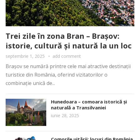
Trei zile în zona Bran – Brașov:
istorie, cultură și natură la un loc
septembrie 1, 2025
add comment
Brașov se numără printre cele mai atractive destinații
turistice din România, oferind vizitatorilor o
combinație unică de...
Hunedoara – comoara istorică și
naturală a Transilvaniei
iunie 28, 2025
Comorile uitării: locuri din România