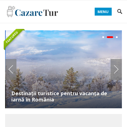
MENU
FEATURED
Destinații turistice pentru vacanța de
iarnă în România