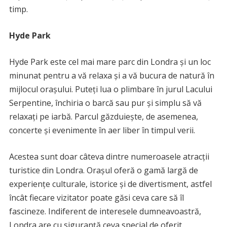
timp.
Hyde Park
Hyde Park este cel mai mare parc din Londra și un loc
minunat pentru a vă relaxa și a vă bucura de natură în
mijlocul orașului. Puteți lua o plimbare în jurul Lacului
Serpentine, închiria o barcă sau pur și simplu să vă
relaxați pe iarbă. Parcul găzduiește, de asemenea,
concerte și evenimente în aer liber în timpul verii.
Acestea sunt doar câteva dintre numeroasele atracții
turistice din Londra. Orașul oferă o gamă largă de
experiențe culturale, istorice și de divertisment, astfel
încât fiecare vizitator poate găsi ceva care să îl
fascineze. Indiferent de interesele dumneavoastră,
Londra are cu siguranță ceva special de oferit.