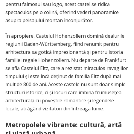
pentru faimosul său logo, acest castel se ridică
spectaculos pe o colină, oferind vederi panoramice
asupra peisajului montan înconjurător.
În apropiere, Castelul Hohenzollern domină dealurile
regiunii Baden-Württemberg, fiind renumit pentru
arhitectura sa gotică impresionantă și pentru istoria
familiei regale Hohenzollern. Nu departe de Frankfurt
se află Castelul Eltz, care a rezistat miraculos ravagiilor
timpului și este încă deținut de familia Eltz după mai
mult de 800 de ani. Aceste castele nu sunt doar simple
structuri istorice, ci și locuri care îmbină frumusețea
arhitecturală cu poveștile romantice și legendele
locale, atrăgând vizitatori din întreaga lume.
Metropolele vibrante: cultură, artă
și viață urbană