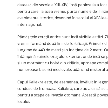
datează din secolele XIII-XIV, însă peninsula a fost lo
pentru care, la acea vreme, purta numele de Tirizi
evenimente istorice, devenind în secolul al XIV-lea
internațional.
Rămășițele cetății antice sunt încă vizibile astăzi. 
vremii, formând două linii de fortificații. Primul z
lungime de 440 de metri și o înălțime de 2 metri. Od
întâmpină ruinele orașului exterior, unde încă se 
și un mormânt cu boltă din zidărie, aproape comple
numeroase biserici medievale, adâncind misterul ac
Capul Kaliakra este, de asemenea, învăluit în lege
conduse de frumoasa Kaliakra, care au ales să se a
pentru a scăpa de invazia otomană. Această poves
locului.