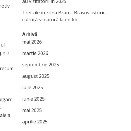
au vizitatorii în 2025
motiv
Trei zile în zona Bran – Brașov: istorie,
cultură și natură la un loc
Arhivă
mai 2026
gul
 pe o
martie 2026
septembrie 2025
 precum
august 2025
iulie 2025
iunie 2025
ulgare,
,
mai 2025
ale a
aprilie 2025