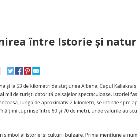
nirea între Istorie și natu
na și la 53 de kilometri de stațiunea Albena, Capul Kaliakra ș
 mii de turiști datorită peisajelor spectaculoase, istoriei fa
tâncoasă, lungă de aproximativ 2 kilometri, se întinde spre a
înălțimi cuprinse între 60 și 70 de metri, unde valurile au scu
.
 simbol al istoriei și culturii bulgare. Prima mențiune a num