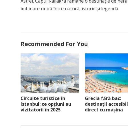
Astfel, Capul Kaliakra rămâne o destinație de nerata
îmbinare unică între natură, istorie și legendă.
Recommended For You
Circuite turistice în
Grecia fără bac:
Istanbul: ce opțiuni au
destinații accesibi
vizitatorii în 2025
direct cu mașina