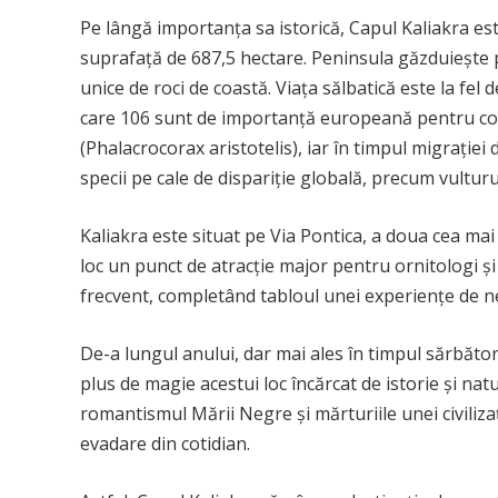
Pe lângă importanța sa istorică, Capul Kaliakra est
suprafață de 687,5 hectare. Peninsula găzduiește pe
unice de roci de coastă. Viața sălbatică este la fel 
care 106 sunt de importanță europeană pentru con
(Phalacrocorax aristotelis), iar în timpul migrației 
specii pe cale de dispariție globală, precum vulturul
Kaliakra este situat pe Via Pontica, a doua cea mai
loc un punct de atracție major pentru ornitologi și iu
frecvent, completând tabloul unei experiențe de ne
De-a lungul anului, dar mai ales în timpul sărbăto
plus de magie acestui loc încărcat de istorie și nat
romantismul Mării Negre și mărturiile unei civilizați
evadare din cotidian.