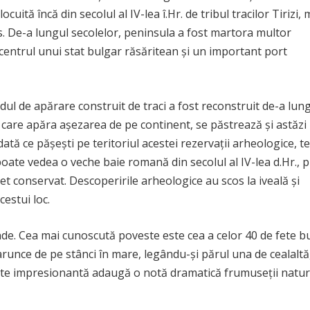
cuită încă din secolul al IV-lea î.Hr. de tribul tracilor Tirizi, 
s. De-a lungul secolelor, peninsula a fost martora multor
 centrul unui stat bulgar răsăritean și un important port
Zidul de apărare construit de traci a fost reconstruit de-a lun
id, care apăra așezarea de pe continent, se păstrează și astăzi
ată ce pășești pe teritoriul acestei rezervații arheologice, te
poate vedea o veche baie romană din secolul al IV-lea d.Hr.,
t conservat. Descoperirile arheologice au scos la iveală și
estui loc.
nde. Cea mai cunoscută poveste este cea a celor 40 de fete b
runce de pe stânci în mare, legându-și părul una de cealaltă
te impresionantă adaugă o notă dramatică frumuseții natur