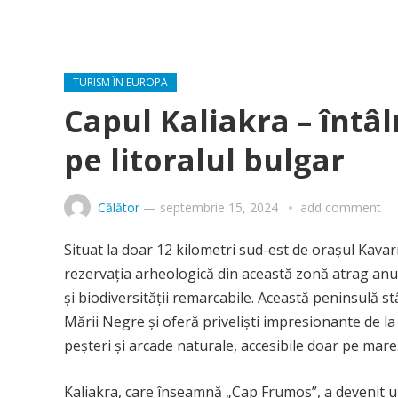
TURISM ÎN EUROPA
Capul Kaliakra – întâl
pe litoralul bulgar
Călător
—
septembrie 15, 2024
add comment
Situat la doar 12 kilometri sud-est de orașul Kavar
rezervația arheologică din această zonă atrag anual
și biodiversității remarcabile. Această peninsulă s
Mării Negre și oferă priveliști impresionante de la 
peșteri și arcade naturale, accesibile doar pe mare
Kaliakra, care înseamnă „Cap Frumos”, a devenit un