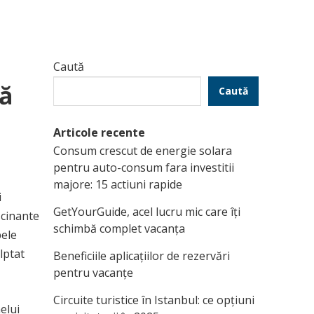
Caută
ră
Caută
Articole recente
Consum crescut de energie solara
pentru auto-consum fara investitii
majore: 15 actiuni rapide
i
GetYourGuide, acel lucru mic care îți
scinante
schimbă complet vacanța
pele
lptat
Beneficiile aplicațiilor de rezervări
pentru vacanțe
Circuite turistice în Istanbul: ce opțiuni
elui