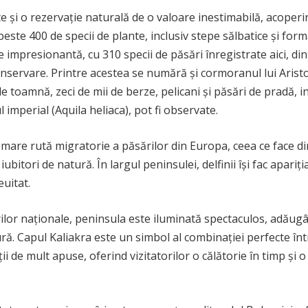
e și o rezervație naturală de o valoare inestimabilă, acoperi
ste 400 de specii de plante, inclusiv stepe sălbatice și form
de impresionantă, cu 310 specii de păsări înregistrate aici, din
servare. Printre acestea se numără și cormoranul lui Aristo
de toamnă, zeci de mii de berze, pelicani și păsări de pradă, i
 imperial (Aquila heliaca), pot fi observate.
 mare rută migratorie a păsărilor din Europa, ceea ce face di
bitori de natură. În largul peninsulei, delfinii își fac apariți
uitat.
rilor naționale, peninsula este iluminată spectaculos, adăug
ură. Capul Kaliakra este un simbol al combinației perfecte înt
i de mult apuse, oferind vizitatorilor o călătorie în timp și o