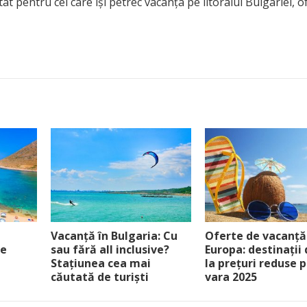
t pentru cei care își petrec vacanța pe litoralul Bulgariei, o
Vacanță în Bulgaria: Cu
Oferte de vacanță
le
sau fără all inclusive?
Europa: destinații
Stațiunea cea mai
la prețuri reduse 
căutată de turiști
vara 2025