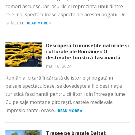
comori ascunse, iar lacurile ei reprezintă unul dintre
cele mai spectaculoase aspecte ale acestei bogății. De
la lacuri...
READ MORE »
Descoperă frumusețile naturale și
culturale ale României: O
destinație turistică fascinantă
mai 16, 2024
România, o țară încărcată de istorie și bogată în
peisaje spectaculoase, se dovedește a fi o destinație
turistică fascinantă pentru călătorii din întreaga lume.
Cu peisaje montane pitorești, castele medievale
impresionante, orașe...
READ MORE »
Trasee pe brațele Deltei: