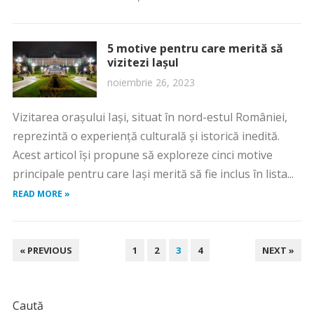
5 motive pentru care merită să
vizitezi Iașul
noiembrie 26, 2023
Vizitarea orașului Iași, situat în nord-estul României,
reprezintă o experiență culturală și istorică inedită.
Acest articol își propune să exploreze cinci motive
principale pentru care Iași merită să fie inclus în lista...
READ MORE »
PAGINAȚIE
« PREVIOUS
1
2
3
4
NEXT »
ARTICOLE
Caută