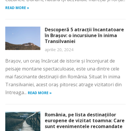
READ MORE »
Descoperă 5 atracții încantatoare
în Brașov: o incursiune în inima
Transilvaniei
aprilie 20, 2024
Brașov, un oraș încărcat de istorie și înconjurat de
peisaje montane spectaculoase, este una dintre cele
mai fascinante destinații din România. Situat în inima
Transilvaniei, acest oraș pitoresc atrage vizitatori din
întreaga...
READ MORE »
România, pe lista destinațiilor
europene de vizitat toamna: Care
sunt evenimentele recomandate