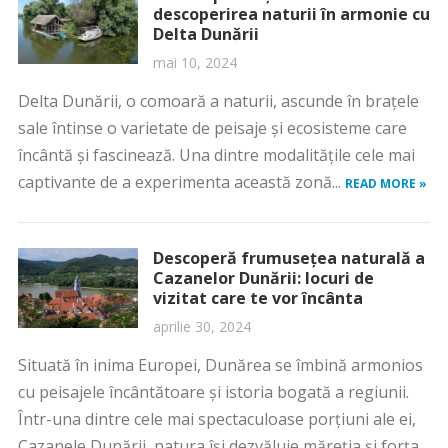
descoperirea naturii în armonie cu
Delta Dunării
mai 10, 2024
Delta Dunării, o comoară a naturii, ascunde în brațele
sale întinse o varietate de peisaje și ecosisteme care
încântă și fascinează. Una dintre modalitățile cele mai
captivante de a experimenta această zonă...
READ MORE »
Descoperă frumusețea naturală a
Cazanelor Dunării: locuri de
vizitat care te vor încânta
aprilie 30, 2024
Situată în inima Europei, Dunărea se îmbină armonios
cu peisajele încântătoare și istoria bogată a regiunii.
Într-una dintre cele mai spectaculoase porțiuni ale ei,
Cazanele Dunării, natura își dezvăluie măreția și forța...