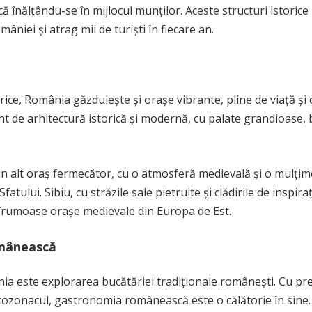
ă înălțându-se în mijlocul munților. Aceste structuri istorice
âniei și atrag mii de turiști în fiecare an.
ice, România găzduiește și orașe vibrante, pline de viață și 
nt de arhitectură istorică și modernă, cu palate grandioase, b
 un alt oraș fermecător, cu o atmosferă medievală și o mulțim
fatului. Sibiu, cu străzile sale pietruite și clădirile de inspira
 frumoase orașe medievale din Europa de Est.
omânească
nia este explorarea bucătăriei tradiționale românești. Cu pr
 cozonacul, gastronomia românească este o călătorie în sine. 