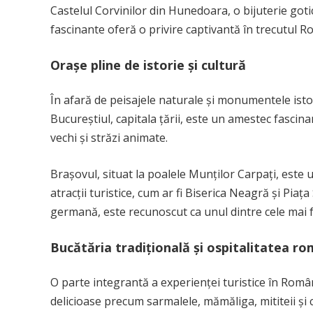
Castelul Corvinilor din Hunedoara, o bijuterie gotic
fascinante oferă o privire captivantă în trecutul Rom
Orașe pline de istorie și cultură
În afară de peisajele naturale și monumentele istor
Bucureștiul, capitala țării, este un amestec fascina
vechi și străzi animate.
Brașovul, situat la poalele Munților Carpați, este
atracții turistice, cum ar fi Biserica Neagră și Piața S
germană, este recunoscut ca unul dintre cele mai
Bucătăria tradițională și ospitalitatea r
O parte integrantă a experienței turistice în Româ
delicioase precum sarmalele, mămăliga, mititeii și