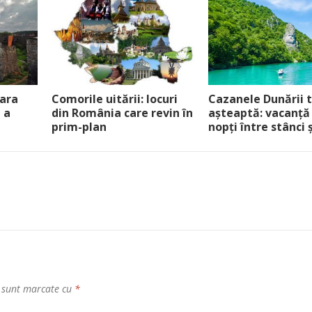
ara
Comorile uitării: locuri
Cazanele Dunării 
 a
din România care revin în
așteaptă: vacanță
prim-plan
nopți între stânci 
i sunt marcate cu
*