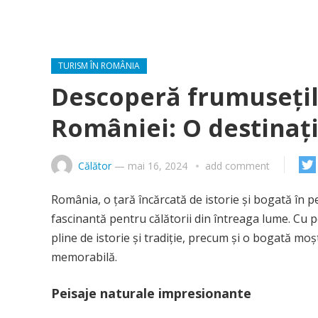
TURISM ÎN ROMÂNIA
Descoperă frumusețile
României: O destinați
Călător
—
mai 16, 2024
add comment
România, o țară încărcată de istorie și bogată în pe
fascinantă pentru călătorii din întreaga lume. Cu 
pline de istorie și tradiție, precum și o bogată mo
memorabilă.
Peisaje naturale impresionante