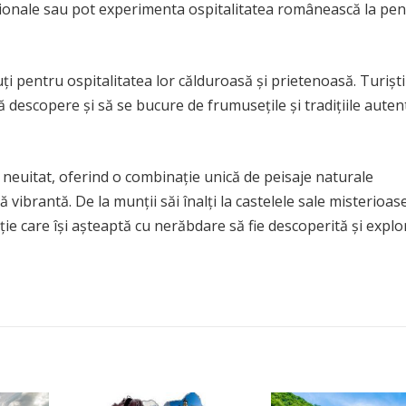
iționale sau pot experimenta ospitalitatea românească la pen
i pentru ospitalitatea lor călduroasă și prietenoasă. Turiști
ă descopere și să se bucure de frumusețile și tradițiile autent
 neuitat, oferind o combinație unică de peisaje naturale
vibrantă. De la munții săi înalți la castelele sale misterioase
ție care își așteaptă cu nerăbdare să fie descoperită și explo