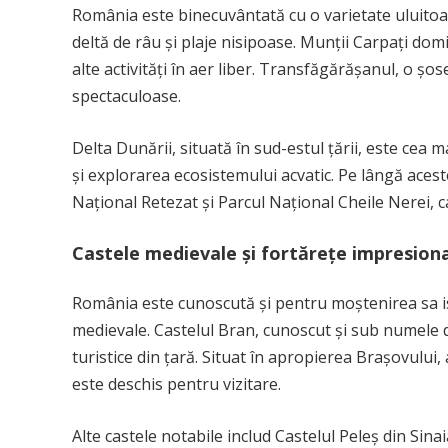
România este binecuvântată cu o varietate uluitoar
deltă de râu și plaje nisipoase. Munții Carpați dom
alte activități în aer liber. Transfăgărășanul, o șo
spectaculoase.
Delta Dunării, situată în sud-estul țării, este cea
și explorarea ecosistemului acvatic. Pe lângă aces
Național Retezat și Parcul Național Cheile Nerei, c
Castele medievale și fortărețe impresion
România este cunoscută și pentru moștenirea sa is
medievale. Castelul Bran, cunoscut și sub numele de
turistice din țară. Situat în apropierea Brașovului,
este deschis pentru vizitare.
Alte castele notabile includ Castelul Peleș din Sin