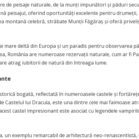
e de peisaje naturale, de la munți impunători și păduri secu
ină peisajul, oferind oportunități excelente pentru drumeții, 
sea montană celebră, străbate Munții Făgăraș și oferă priveliș
 mai mare deltă din Europa și un paradis pentru observarea pă
tea, România are numeroase rezervații naturale, cum ar fi Pa
are atrag iubitorii de natură din întreaga lume.
ante
torică bogată, reflectată în numeroasele castele și fortăreț
 Castelul lui Dracula, este una dintre cele mai faimoase atra
 acest castel impresionant este asociat cu legendele vampirilo
aia, un exemplu remarcabil de arhitectură neo-renascentistă, 