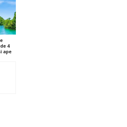
te
 de 4
și ape