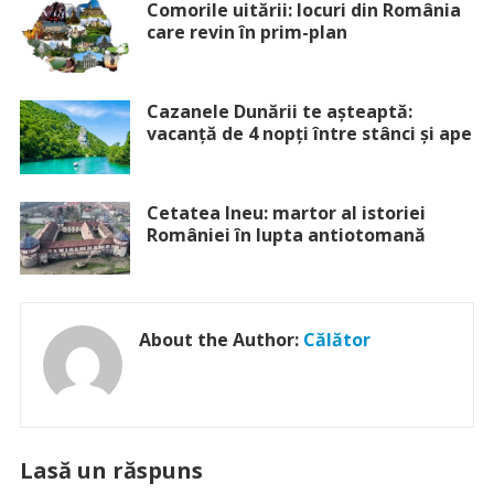
Comorile uitării: locuri din România
care revin în prim-plan
Cazanele Dunării te așteaptă:
vacanță de 4 nopți între stânci și ape
Cetatea Ineu: martor al istoriei
României în lupta antiotomană
About the Author:
Călător
Lasă un răspuns