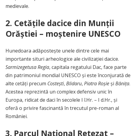
medievale.
2. Cetățile dacice din Munții
Orăștiei – moștenire UNESCO
Hunedoara adăpostește unele dintre cele mai
importante situri arheologice ale civilizației dacice.
Sarmizegetusa Regia
, capitala regatului Dac, face parte
din patrimoniul mondial UNESCO și este înconjurată de
alte cetăți precum
Costești
,
Blidaru
,
Piatra Roșie
și
Bănița
.
Acestea reprezintă un complex defensiv unic în
Europa, ridicat de daci în secolele I î.Hr. – I d.Hr., și
oferă o privire fascinantă în trecutul pre-roman al
României.
3. Parcul Național Retezat –