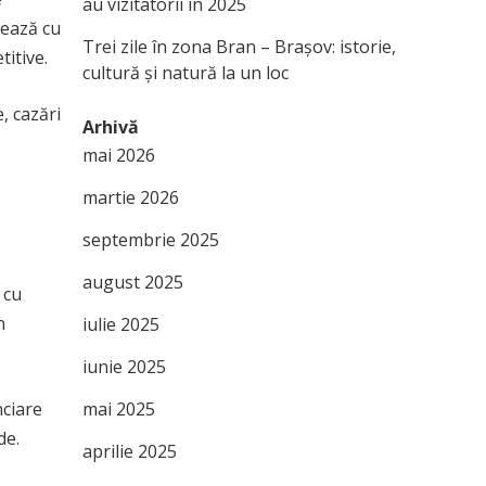
au vizitatorii în 2025
rează cu
Trei zile în zona Bran – Brașov: istorie,
titive.
cultură și natură la un loc
, cazări
Arhivă
mai 2026
martie 2026
septembrie 2025
august 2025
 cu
n
iulie 2025
iunie 2025
nciare
mai 2025
de.
aprilie 2025