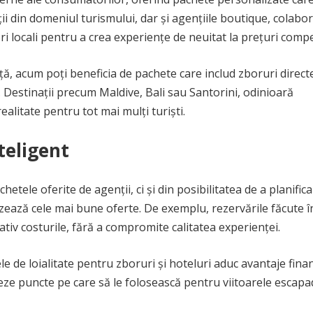
nții din domeniul turismului, dar și agențiile boutique, colabo
ori locali pentru a crea experiențe de neuitat la prețuri compe
ă, acum poți beneficia de pachete care includ zboruri directe
use. Destinații precum Maldive, Bali sau Santorini, odinioară
alitate pentru tot mai mulți turiști.
teligent
etele oferite de agenții, ci și din posibilitatea de a planifica
rizează cele mai bune oferte. De exemplu, rezervările făcute î
tiv costurile, fără a compromite calitatea experienței.
e de loialitate pentru zboruri și hoteluri aduc avantaje fina
eze puncte pe care să le folosească pentru viitoarele escapa