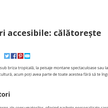
i accesibile: călătorește
e sub briza tropicală, la peisaje montane spectaculoase sau la
cultură, acum poți avea parte de toate acestea fără să te îngr
tori
derne ale consumatorilor, oferind pachete personalizate car