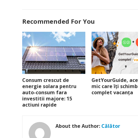
Recommended For You
Consum crescut de
GetYourGuide, acel
energie solara pentru
mic care îți schim
auto-consum fara
complet vacanța
investitii majore: 15
actiuni rapide
About the Author:
Călător