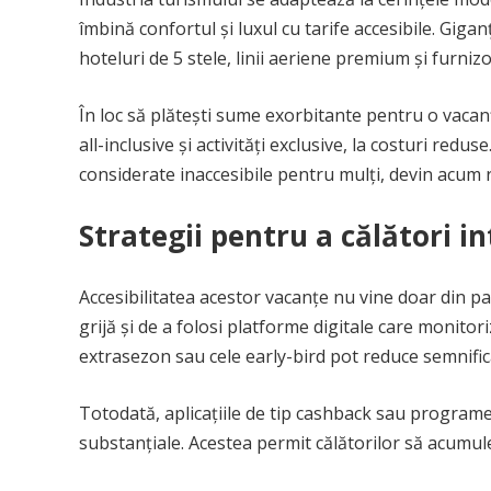
îmbină confortul și luxul cu tarife accesibile. Giga
hoteluri de 5 stele, linii aeriene premium și furniz
În loc să plătești sume exorbitante pentru o vacanț
all-inclusive și activități exclusive, la costuri red
considerate inaccesibile pentru mulți, devin acum re
Strategii pentru a călători in
Accesibilitatea acestor vacanțe nu vine doar din pach
grijă și de a folosi platforme digitale care monito
extrasezon sau cele early-bird pot reduce semnifica
Totodată, aplicațiile de tip cashback sau programel
substanțiale. Acestea permit călătorilor să acumul