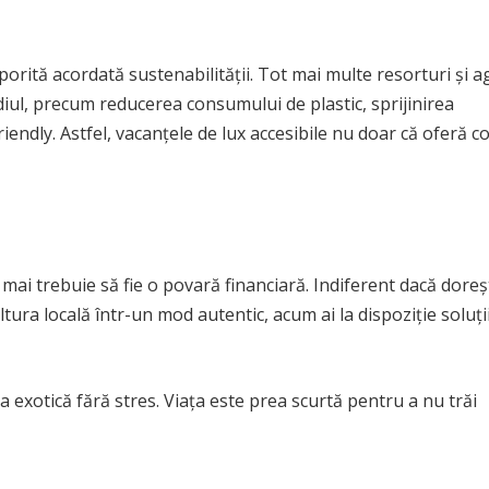
orită acordată sustenabilității. Tot mai multe resorturi și a
diul, precum reducerea consumului de plastic, sprijinirea
iendly. Astfel, vacanțele de lux accesibile nu doar că oferă c
 mai trebuie să fie o povară financiară. Indiferent dacă doreșt
ltura locală într-un mod autentic, acum ai la dispoziție soluți
ea exotică fără stres. Viața este prea scurtă pentru a nu trăi