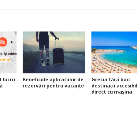
 lucru
Beneficiile aplicațiilor de
Grecia fără bac:
bă
rezervări pentru vacanțe
destinații accesibi
direct cu mașina