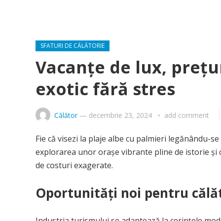
SFATURI DE CĂLĂTORIE
Vacanțe de lux, prețur
exotic fără stres
Călător
—
decembrie 23, 2024
add comment
Fie că visezi la plaje albe cu palmieri legănându-s
explorarea unor orașe vibrante pline de istorie și 
de costuri exagerate.
Oportunități noi pentru călă
Industria turismului se adaptează la cerințele mo