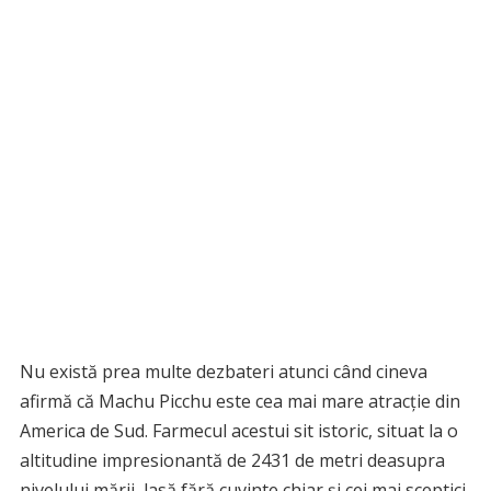
Nu există prea multe dezbateri atunci când cineva
afirmă că Machu Picchu este cea mai mare atracție din
America de Sud. Farmecul acestui sit istoric, situat la o
altitudine impresionantă de 2431 de metri deasupra
nivelului mării, lasă fără cuvinte chiar și cei mai sceptici