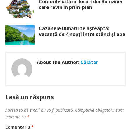
Comorile uitării: locuri din România
care revin în prim-plan
Cazanele Dunării te așteaptă:
vacanță de 4 nopți între stânci și ape
About the Author:
Călător
Lasă un răspuns
Adresa ta de email nu va fi publicată.
Câmpurile obligatorii sunt
marcate cu
*
Comentariu
*