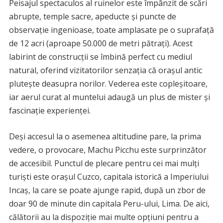
Peisajul spectaculos al ruinelor este împânzit de scări
abrupte, temple sacre, apeducte și puncte de
observație ingenioase, toate amplasate pe o suprafață
de 12 acri (aproape 50.000 de metri pătrați). Acest
labirint de construcții se îmbină perfect cu mediul
natural, oferind vizitatorilor senzația că orașul antic
plutește deasupra norilor. Vederea este copleșitoare,
iar aerul curat al muntelui adaugă un plus de mister și
fascinație experienței.
Deși accesul la o asemenea altitudine pare, la prima
vedere, o provocare, Machu Picchu este surprinzător
de accesibil. Punctul de plecare pentru cei mai mulți
turiști este orașul Cuzco, capitala istorică a Imperiului
Incaș, la care se poate ajunge rapid, după un zbor de
doar 90 de minute din capitala Peru-ului, Lima. De aici,
călătorii au la dispoziție mai multe opțiuni pentru a